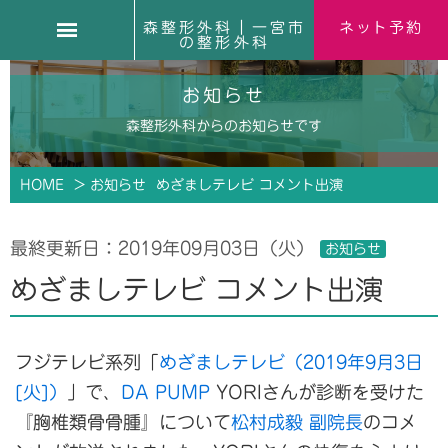
森整形外科｜一宮市
ネット予約
の整形外科
お知らせ
森整形外科からのお知らせです
HOME
> お知らせ
めざましテレビ コメント出演
最終更新日：
2019年09月03日（火）
お知らせ
めざましテレビ コメント出演
フジテレビ系列「
めざましテレビ（2019年9月3日
[火]）
」で、
DA PUMP
YORIさんが診断を受けた
『胸椎類骨骨腫』について
松村成毅 副院長
のコメ