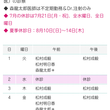
医）の診察
◆ 森龍太郎医師は不定期勤務＆Dr.注射のみ
◆ 7月の休診は7月21日[月・祝]、全水曜日、全日
曜日
◆ 夏季休診日：8月10日[日]〜14日[木]
日
曜日
午前
午後
1
火
松村成毅
松村成毅
松村明日香
森龍太郎＊
2
水
休診
休診
3
木
松村成毅
松村成毅
4
金
松村成毅
松村成毅
松村明日香
森龍太郎＊